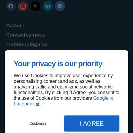
Accueil
Contactez-nous
Mentions légales
Plan du site
Your privacy is our priority
We use Cookies to improve user experience by
Haut de page
personalising content and ads, as well as
analyzing traffic and optimizing social networks
functionalities. By clicking "I Agree" you consent to
the use of Cookies from our providers
Google
Facebook
.
I AGREE
Customize