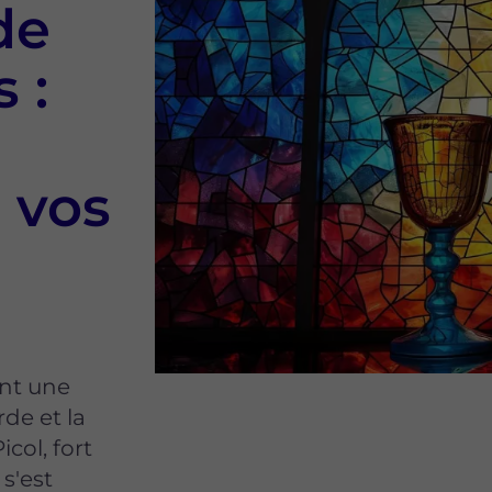
de
 :
 vos
ant une
de et la
icol, fort
 s'est