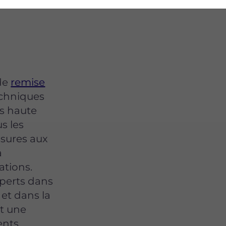
 de
remise
echniques
us haute
s les
sures aux
à
ations.
xperts dans
 et dans la
nt une
ents