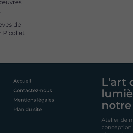
s œuvres
.
Lèves de
r Picol et
L'art 
Accueil
lumiè
Contactez-nous
Mentions légales
notre 
Plan du site
Atelier de m
conception e