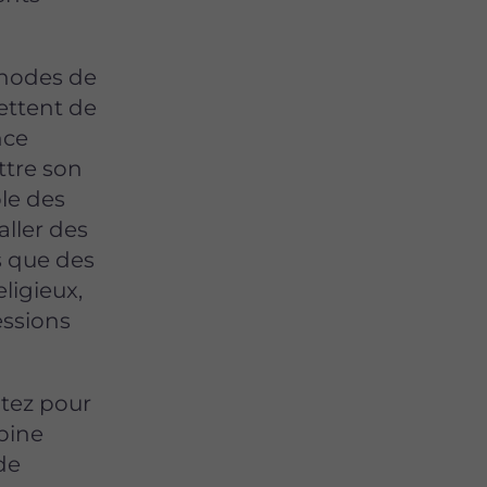
thodes de
ettent de
nce
ttre son
ble des
aller des
s que des
eligieux,
essions
ptez pour
bine
de