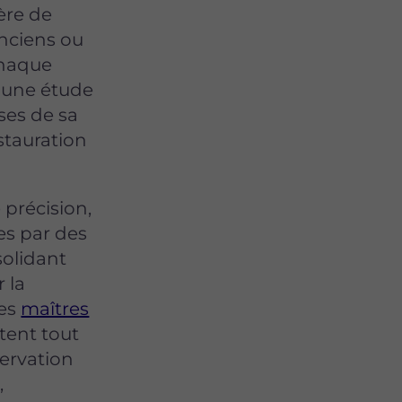
ère de
anciens ou
Chaque
 d'une étude
ses de sa
stauration
précision,
s par des
solidant
 la
Les
maîtres
ttent tout
servation
,