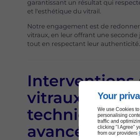
garantissant un résultat qui respecte
et l'esthétique du vitrail.
Notre engagement est de redonner 
vitraux, en leur offrant une seconde
tout en respectant leur authenticité
Interventions
vitraux à Lèves
Your priva
techniques
We use Cookies to
personalising conte
traffic and optimizi
avancées et
clicking "I Agree" 
from our providers