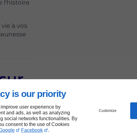
 l'histoire
vie à vos
 jeunesse
.
 sur
 :
cy is our priority
 improve user experience by
Customize
nt and ads, as well as analyzing
ng social networks functionalities. By
you consent to the use of Cookies
Google
Facebook
.