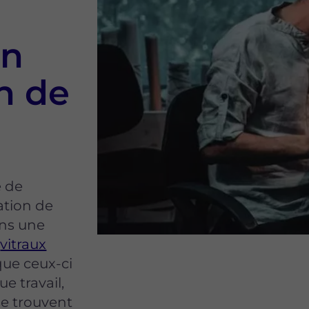
un
in de
é de
ration de
ons une
s
vitraux
ue ceux-ci
e travail,
se trouvent