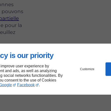
bonnes
s pouvons
artielle
de pour la
euillez
cy is our priority
e
 improve user experience by
Customize
nt and ads, as well as analyzing
ng social networks functionalities. By
tion
you consent to the use of Cookies
Google
Facebook
.