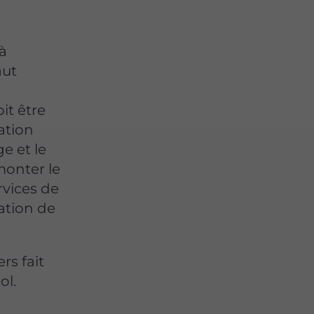
à
aut
oit être
cation
e et le
 monter le
ervices de
ration de
rs fait
ol.