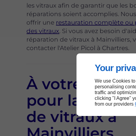
les vitraux afin de garantir que les 
réparations soient accomplies. Nou
offrir une
restauration complète ou p
des vitraux
. Si vous avez besoin d'ai
réparation de vitraux à Mainvilliers, v
contacter l'Atelier Picol à Chartres.
Your priva
À votre servic
We use Cookies to
personalising conte
traffic and optimizi
pour la répara
clicking "I Agree" 
from our providers
de vitraux à
Mainvilliers