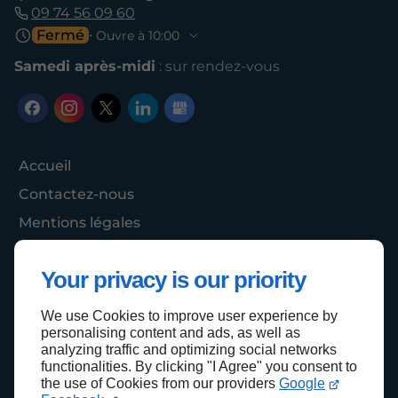
09 74 56 09 60
Fermé
⋅ Ouvre à 10:00
Samedi après-midi
: sur rendez-vous
Accueil
Contactez-nous
Mentions légales
Plan du site
Your privacy is our priority
We use Cookies to improve user experience by
Haut de page
personalising content and ads, as well as
analyzing traffic and optimizing social networks
functionalities. By clicking "I Agree" you consent to
the use of Cookies from our providers
Google